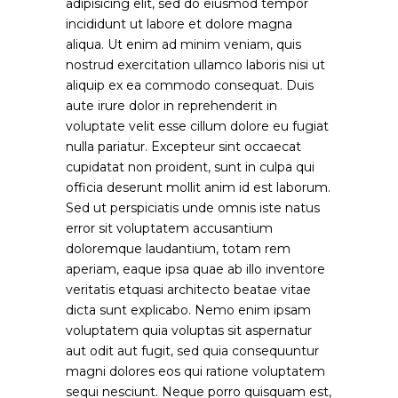
adipisicing elit, sed do eiusmod tempor
incididunt ut labore et dolore magna
aliqua. Ut enim ad minim veniam, quis
nostrud exercitation ullamco laboris nisi ut
aliquip ex ea commodo consequat. Duis
aute irure dolor in reprehenderit in
voluptate velit esse cillum dolore eu fugiat
nulla pariatur. Excepteur sint occaecat
cupidatat non proident, sunt in culpa qui
officia deserunt mollit anim id est laborum.
Sed ut perspiciatis unde omnis iste natus
error sit voluptatem accusantium
doloremque laudantium, totam rem
aperiam, eaque ipsa quae ab illo inventore
veritatis etquasi architecto beatae vitae
dicta sunt explicabo. Nemo enim ipsam
voluptatem quia voluptas sit aspernatur
aut odit aut fugit, sed quia consequuntur
magni dolores eos qui ratione voluptatem
sequi nesciunt. Neque porro quisquam est,